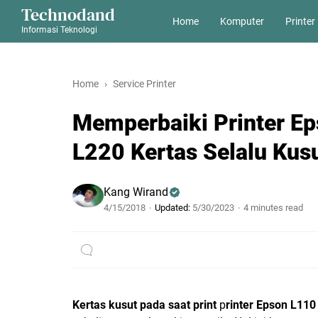
Technodand
Home
Komputer
Printer
Informasi Teknologi
Home
Service Printer
Memperbaiki Printer E
L220 Kertas Selalu Kus
Kang Wirand
4/15/2018
Updated:
5/30/2023
4 minutes read
Kertas kusut pada saat print
p
rinter Epson L11