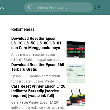
oid
Rekomendasi
Download Resetter Epson
L3110, L3150, L3100, L3101
dan Cara Menggunakannya
Anda mencari resetter epson
L3110? Silahkan dapatkan pada
Download Resetter Epson 360
potingan ini. Tetapi tidak hanya
Terbaru Gratis
untuk tipe L3110 saja. Ini adalah
Reseter Epson L3110, L3150, L3101
Epson L360 adalah printer multi-
dan L3100 jadi lengkap dan
fungsi buatan Epson. Printer ini
tentunya gratis untuk Anda. Para
Cara Reset Printer Epson L120
merupakan salah satu model yang
penguna printer sudah familiar
Indikator Berkedip [service
populer di pasaran. Epson L360
required] [waste ink full]
dengan istilah resetter ini. Resetter
memiliki kemampuan mencetak,
menjadi program atau tools yang
menyalin, dan memindai dokumen.
Cara Reset Printer Epson L120
wajib dimiliki oleh para pemilik
Setiap printer termasuk printer ini
indikator berkedip service required